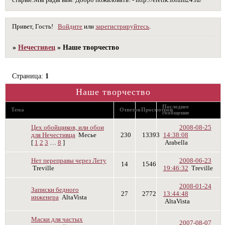
старые.Мы рады вам! Добро пожаловать! - http://eretik.forum24.ru/
Привет, Гость!
Войдите
или
зарегистрируйтесь
.
»
Нечестивец
»
Наше творчество
Страница:
1
Наше творчество
Последнее
Тема
Ответов
Просмотров
сообщение
Цех обойщиков, или обои
2008-08-25
для Нечестивца
Месье
230
13393
14:38:08
[
1
2
3
…
8
]
Arabella
Нет переправы через Лету
2008-06-23
14
1546
Treville
19:46:32
Treville
2008-01-24
Записки бедного
27
2772
13:44:48
инженера
AltaVista
AltaVista
Маски для частых
2007-08-07