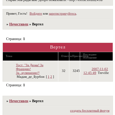
старые.Мы рады вам! Добро пожаловать! - http://eretik.forum24.ru/
Привет, Гость!
Войдите
или
зарегистрируйтесь
.
»
Нечестивец
»
Вертел
Страница:
1
Вертел
Последнее
Тема
Ответов
Просмотров
сообщение
Тост: "За Дюма! За
Францию!
2007-11-02
32
3245
За...кулинарию!!
12:45:49
Treville
Мадам_де_Бурбон
[
1
2
]
Страница:
1
»
Нечестивец
»
Вертел
создать бесплатный форум