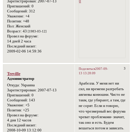
Зарегистрирован
: 2007-07-13
0
Приглашений:
0
Сообщений:
312
Уважение:
+4
Позитив:
+48
Пол:
Женский
Возраст:
43
[1983-03-12]
Провел на форуме:
14 дней 2 часа
Последний визит:
2009-02-06 14:59:36
3
Поделиться
2007-09-
13 13:28:09
Treville
Администратор
Арабелла. У меня нет ни
Откуда:
Украина
сил, ни времени разгребать
Зарегистрирован
: 2007-07-13
авгиевы конюшни. Чисто не
Приглашений:
0
такм, где убирают, а там, где
Сообщений:
143
Уважение:
+5
не сорят. Если я говорю,
Позитив:
+25
что чрезмерный вес форума
Провел на форуме:
чреват проблемами- значит,
4 дня 12 часов
так оно и есть. Будем
Последний визит:
вешаться потом и зависать.
2008-10-09 13:12:00