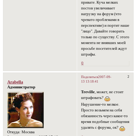
привате. Куча мелких
постов увеличивает
нагрузку на форум (что
чревато проблемами в
перспективе) и портит наше
"лицо". Давайте говорить
только по существу. С этого
момента не внявших моей
просьбе посетителей ждут
штрафы.
0
2
Поделиться
2007-09-
13 13:18:41
Arabella
Администратор
Treville
, может, не стоит
штрафовать?
Нарушение-то мелкое.
Просто возьмем на себя
обязанность через какое-то
время подобные сообщения
удалять с форума, ок?
Откуда:
Москва