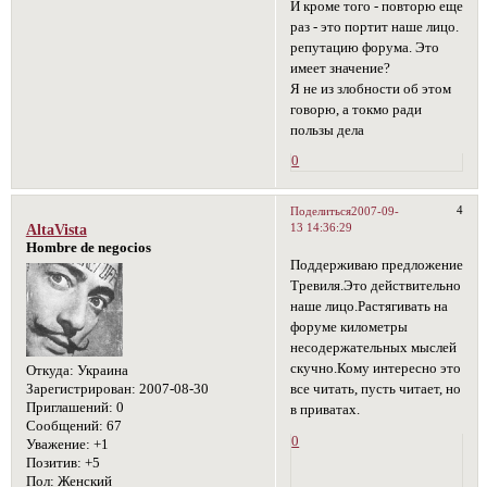
И кроме того - повторю еще
раз - это портит наше лицо.
репутацию форума. Это
имеет значение?
Я не из злобности об этом
говорю, а токмо ради
пользы дела
0
4
Поделиться
2007-09-
13 14:36:29
AltaVista
Hombre de negocios
Поддерживаю предложение
Тревиля.Это действительно
наше лицо.Растягивать на
форуме километры
несодержательных мыслей
скучно.Кому интересно это
Откуда:
Украина
все читать, пусть читает, но
Зарегистрирован
: 2007-08-30
Приглашений:
0
в приватах.
Сообщений:
67
0
Уважение:
+1
Позитив:
+5
Пол:
Женский