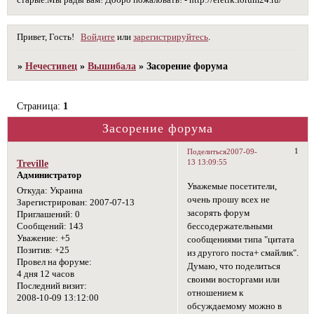
старые.Мы рады вам! Добро пожаловать! - http://eretik.forum24.ru/
Привет, Гость!
Войдите
или
зарегистрируйтесь
.
»
Нечестивец
»
Вышибала
»
Засорение форума
Страница:
1
Засорение форума
1
Поделиться
2007-09-
13 13:09:55
Treville
Администратор
Уважемые посетители,
Откуда:
Украина
очень прошу всех не
Зарегистрирован
: 2007-07-13
засорять форум
Приглашений:
0
бессодержательными
Сообщений:
143
Уважение:
+5
сообщениями типа "цитата
Позитив:
+25
из другого поста+ смайлик".
Провел на форуме:
Думаю, что поделиться
4 дня 12 часов
своими восторгами или
Последний визит:
отношением к
2008-10-09 13:12:00
обсуждаемому можно в