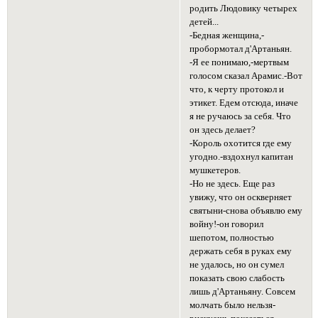
родить Людовику четырех
детей...
-Бедная женщина,-
пробормотал д'Артаньян.
-Я ее понимаю,-мертвым
голосом сказал Арамис.-Вот
что, к черту протокол и
этикет. Едем отсюда, иначе
я не ручаюсь за себя. Что
он здесь делает?
-Король охотится где ему
угодно.-вздохнул капитан
мушкетеров.
-Но не здесь. Еще раз
увижу, что он оскверняет
святыни-снова объявлю ему
войну!-он говорил
шепотом, полностью
держать себя в руках ему
не удалось, но он сумел
показать свою слабость
лишь д'Артаньяну. Совсем
молчать было нельзя-