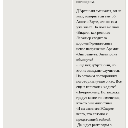
поговорим.
Д'Артаньян смешался, он не
знал, говорить ли ему об
Атосе и Рауле, или он сам
уже знает. Но пока молчал.
-Видали, как ревниво
Лавальер следит за
королем?-решил снять
некое напряжение Арамис.
-Она ревнует. Значит, она
обманута?
-Еще нет, д'Артаньян, но
это не замедлит случиться.
Но оставим посторонних.
поговорим лучше о нас. Все
еще в капитанах ходите?
-По-прежнему. Но, похоже,
грядут какие-то изменения,
что-то они милостивы.
-И вы заметили?Скорее
всего, это связано с
предстоящей войной.
-Да, идут разговоры о