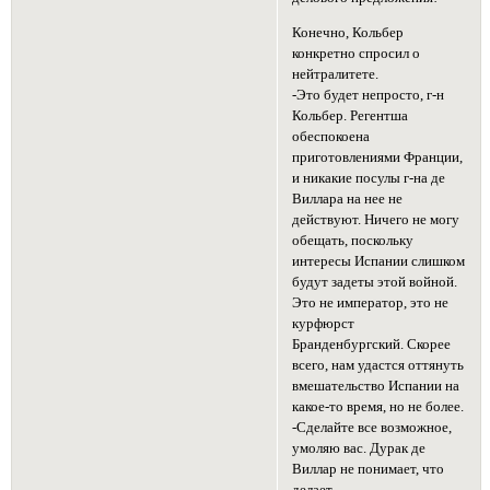
Конечно, Кольбер
конкретно спросил о
нейтралитете.
-Это будет непросто, г-н
Кольбер. Регентша
обеспокоена
приготовлениями Франции,
и никакие посулы г-на де
Виллара на нее не
действуют. Ничего не могу
обещать, поскольку
интересы Испании слишком
будут задеты этой войной.
Это не император, это не
курфюрст
Бранденбургский. Скорее
всего, нам удастся оттянуть
вмешательство Испании на
какое-то время, но не более.
-Сделайте все возможное,
умоляю вас. Дурак де
Виллар не понимает, что