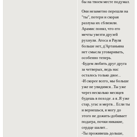
бы на твоем месте подумал.
Они незаметно перешли на
"ты", потери и скорая
разлука их сблизили.
Арамис понял, что его
мечты увезти друзей
рухнули. Атоса и Рауля
больше нет, д'Артаньяна
нет смысла уговаривать,
особенно теперь.
-Будем любить друг друга
за четверых, ведь нас
осталось только двое...
-И скорее всего, мы больше
уже не увидимся...Ты уже
через несколько месяцев
будешь в походе. а я..Я уже
стар, угас и мертв... Если ты
и вернешься, я могу до
этого не дожить-добивает
подагра, почки никакие,
сердце шалит...
-Ты проживешь дольше,