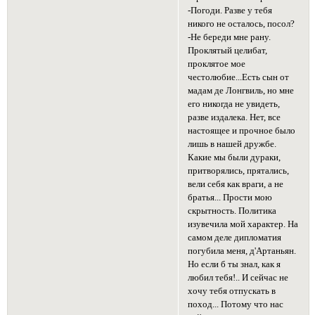
-Погоди. Разве у тебя
никого не осталось, посол?
-Не береди мне рану.
Проклятый целибат,
проклятое мое
честолюбие...Есть сын от
мадам де Лонгвиль, но мне
его никогда не увидеть,
разве издалека. Нет, все
настоящее и прочное было
лишь в нашей дружбе.
Какие мы были дураки,
притворялись, прятались,
вели себя как враги, а не
братья... Прости мою
скрытность. Политика
изувечила мой характер. На
самом деле дипломатия
погубила меня, д'Артаньян.
Но если б ты знал, как я
любил тебя!.. И сейчас не
хочу тебя отпускать в
поход... Потому что нас