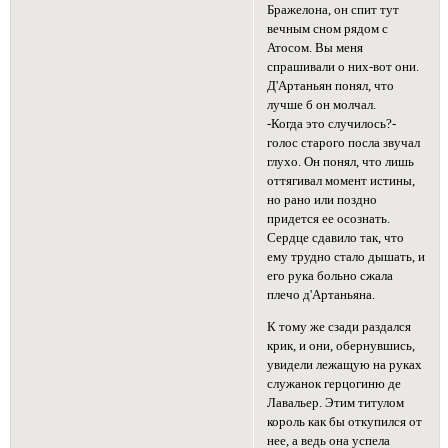
Бражелона, он спит тут
вечным сном рядом с
Атосом. Вы меня
спрашивали о них-вот они.
Д'Артаньян понял, что
лучше б он молчал.
-Когда это случилось?-
голос старого посла звучал
глухо. Он понял, что лишь
оттягивал момент истины,
но рано или поздно
придется ее осознать.
Сердце сдавило так, что
ему трудно стало дышать, и
его рука больно сжала
плечо д'Артаньяна.
К тому же сзади раздался
крик, и они, обернувшись,
увидели лежащую на руках
служанок герцогиню де
Лавальер. Этим титулом
король как бы откупился от
нее, а ведь она успела