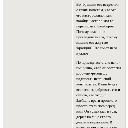
Во Франции его встретили
с таким почетом, что это
его насторожило. Как
вообще насторожил тон
переписки с Кольбером.
Почему велено не
преследовать его, почему
именно его ждут во
Франции? Что им от него
нужно?
По приезде все стало ясно-
им нужно, чтоб он заставил
королеву-регентшу
подписать испанский
нейтралитет. И они будут
всячески задабривать его и
сулить, что угодно.
Злейшие враги прошлого
просто стелились перед
ним. Он усмехался в усы,
держа на лице строго
деловое выражение. В
каком-то смысле он ждал