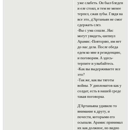
уже слабеть. Он был бледен
и еле стоял, и тем не менее
терпел, сжав зубы. Глядя на
все это, д'Артаньян не смог
сдержать слез.
-Вы с ума сошли...Нас
могут увидеть,-шепнул
Арамис.-Повторяю, им нет
до нас дела. После обеда
едем ко мне в резиденцию,
и поговорим. А здесь-
терпите и улыбайтесь.
-Как вы выдерживаете все
это?
-Так же, как вы тяготы
войны. У дипломатов как у
солдат, есть в нашей среде
такая поговорка.
Д'Артаньяна удивило то
внимание к другу, и
почести, которыми его
осыпали. Арамис принимал
их как должное, но видно