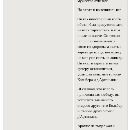
мужество отказало.
На охоте и выяснилось все.
Он как иностранный гость
обязан был присутствовать
на всех торжествах, в том
числе на охоте. Он только
попросил позволения в
связи со здоровьем ехать в
карете до конца, поскольку
не мог уже сесть на лошадь.
Он ехал в карете, и велел
кучеру остановиться,
услышав знакомые голоса-
Кольбера и д'Артаньяна:
-Я слышал, что король
пригласил вас к обеду; вы
встретите там вашего
старого друга.-это Кольбер.
-Старого друга?-голос
д'Артаньяна.
Арамис не выдержал и