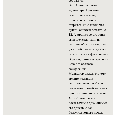
собрались.
Вид Арамиса пугал
мушкетера. Про него
самого, он слышал,
говорили, что он не
старится, и не знали, что
душой он постарел лет на
12. А Арамис со стороны
выглядел стариком, и,
похоже, об этом знал, раз
уже особо не молодился и
не заигрывал с фрейлинами
Версаля, а они смотрели на
него без особого
вожделения.
Мушкетер видел, что ему
трудно ходить, и
сегодняшнего дня было
достаточно, чтоб вернулся
приступ почечной колики.
Хоть Арамис выпил
достаточную дозу опиума,
его действие как
болеутоляющего начало