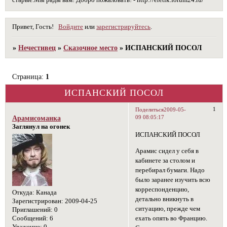
старые.Мы рады вам! Добро пожаловать! - http://eretik.forum24.ru/
Привет, Гость!
Войдите
или
зарегистрируйтесь
.
»
Нечестивец
»
Сказочное место
»
ИСПАНСКИЙ ПОСОЛ
Страница:
1
ИСПАНСКИЙ ПОСОЛ
1
Поделиться
2009-05-
09 08:05:17
Арамисоманка
Заглянул на огонек
ИСПАНСКИЙ ПОСОЛ
Арамис сидел у себя в
кабинете за столом и
перебирал бумаги. Надо
было заранее изучить всю
корреспонденцию,
Откуда:
Канада
детально вникнуть в
Зарегистрирован
: 2009-04-25
ситуацию, прежде чем
Приглашений:
0
ехать опять во Францию.
Сообщений:
6