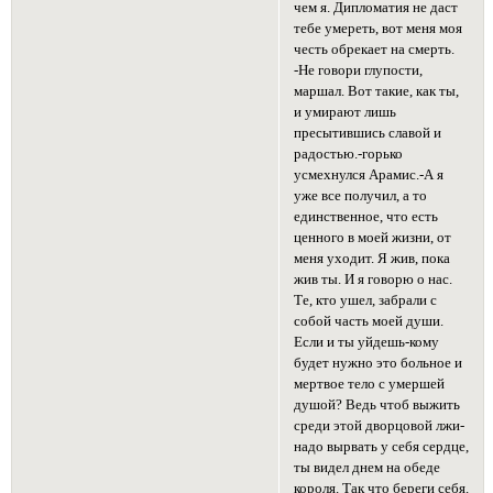
чем я. Дипломатия не даст
тебе умереть, вот меня моя
честь обрекает на смерть.
-Не говори глупости,
маршал. Вот такие, как ты,
и умирают лишь
пресытившись славой и
радостью.-горько
усмехнулся Арамис.-А я
уже все получил, а то
единственное, что есть
ценного в моей жизни, от
меня уходит. Я жив, пока
жив ты. И я говорю о нас.
Те, кто ушел, забрали с
собой часть моей души.
Если и ты уйдешь-кому
будет нужно это больное и
мертвое тело с умершей
душой? Ведь чтоб выжить
среди этой дворцовой лжи-
надо вырвать у себя сердце,
ты видел днем на обеде
короля. Так что береги себя.