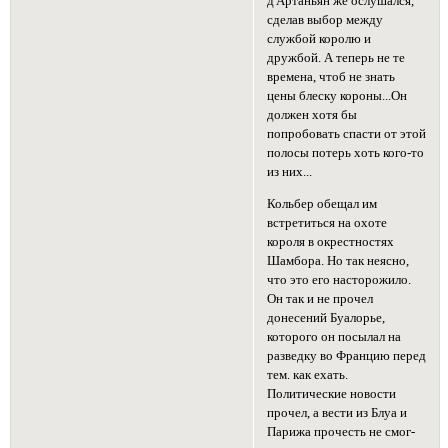
д'Артаньян же ослушался,
сделав выбор между
службой королю и
дружбой. А теперь не те
времена, чтоб не знать
цены блеску короны...Он
должен хотя бы
попробовать спасти от этой
полосы потерь хоть кого-то
из них...
Кольбер обещал им
встретиться на охоте
короля в окрестностях
Шамбора. Но так неясно,
что это его насторожило.
Он так и не прочел
донесений Буалорье,
которого он посылал на
разведку во Францию перед
тем. как ехать.
Политические новости
прочел, а вести из Блуа и
Парижа прочесть не смог-