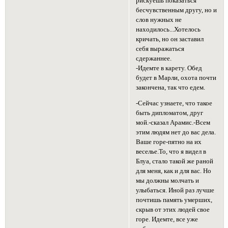
рискуешь показаться
бесчувственным другу, но и
слов нужных не
находилось...Хотелось
кричать, но он заставил
себя выражаться
сдержаннее.
-Идемте в карету. Обед
будет в Марли, охота почти
закончена, так что едем.
-Сейчас узнаете, что такое
быть дипломатом, друг
мой.-сказал Арамис.-Всем
этим людям нет до вас дела.
Ваше горе-пятно на их
веселье.То, что я видел в
Блуа, стало такой же раной
для меня, как и для вас. Но
мы должны молчать и
улыбаться. Иной раз лучше
почтишь память умерших,
скрыв от этих людей свое
горе. Идемте, все уже