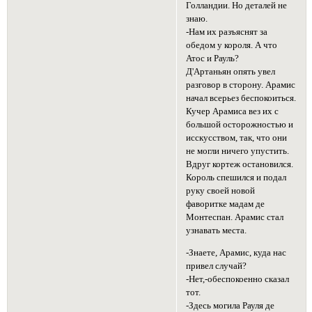
Голландии. Но деталей не
знаю.
-Нам их разъяснят за
обедом у короля. А что
Атос и Рауль?
Д'Артаньян опять увел
разговор в сторону. Арамис
начал всерьез беспокоиться.
Кучер Арамиса вез их с
большой осторожностью и
исскусством, так, что они
не могли ничего упустить.
Вдруг кортеж остановился.
Король спешился и подал
руку своей новой
фаворитке мадам де
Монтеспан. Арамис стал
узнавать места.
-Знаете, Арамис, куда нас
привел случай?
-Нет,-обеспокоенно сказал
тот.
-Здесь могила Рауля де