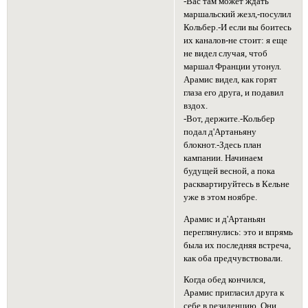
-Вас там может ждать
маршальский жезл,-посулил
Кольбер.-И если вы боитесь
их каналов-не стоит: я еще
не видел случая, чтоб
маршал Франции утонул.
Арамис видел, как горят
глаза его друга, и подавил
вздох.
-Вот, держите.-Кольбер
подал д'Артаньяну
блокнот.-Здесь план
кампании. Начинаем
будущей весной, а пока
расквартируйтесь в Кельне
уже в этом ноябре.
Арамис и д'Артаньян
переглянулись: это и впрямь
была их последняя встреча,
как оба предчувствовали.
Когда обед кончился,
Арамис пригласил друга к
себе в резиденцию. Они