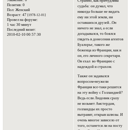
Уважение:
0
Странно, как причудлива
Позитив:
0
судьба: он думал, что
Пол:
Женский
никогда больше не видать
Возраст:
47
[1978-12-01]
ему ни этой земли, ни
Провел на форуме:
оставшихся друзей...Он
1 час 30 минут
ничего не знал, а если
Последний визит:
догадывался, то боялся
2010-02-10 00:57:30
глядеть в донесения агентов
Буалорье, такого же
беженца из Франции, как и
он, его личного секретаря.
Он ехал во Францию с
надеждой и страхом.
Также он задавался
вопросом-неужели
Франция все-таки решится
на эту войну с Голландией?
Ведь если Людовик сразу
не возьмет Амстердам,
голландцы их просто
вытравят, открыв шлюзы. И
очень многое зависело от
того, останется ли на посту