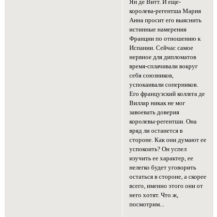
Ян де Витт. И еще-
королева-регентша Мария
Анна просит его выяснить
истинные намерения
Франции по отношению к
Испании. Сейчас самое
нервное для дипломатов
время-сплачивали вокруг
себя союзников,
успокаивали соперников.
Его французский коллега де
Виллар никак не мог
завоевать доверия
королевы-регентши. Она
вряд ли останется в
стороне. Как они думают ее
успокоить? Он успел
изучить ее характер, ее
нелегко будет уговорить
остаться в стороне, а скорее
всего, именно этого они от
него хотят. Что ж,
посмотрим...