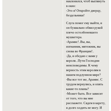
наклонился, чтоб выглянуть
в окно:
-Это я! Откройте дверцу,
бездельники!
Слуга помог ему выйти, и
он буквально обвил рукой
плечо остолбеневшего
мушкетера.
-Арамис!..Вы, вы,
изгнанник, мятежник, вы
снова во Франции!..
-Да, и обедаю с вами у
короля...Пути Господни
неисповедимы. К чему
верность этим королям в
нашем подлунном мире?
-Вы все тот же, Арамис. С
трудом вернулись, и опять
какие-то планы?
-Может быть. Все зависит
от того, что вы мне
расскажете. Сядем в карету,
я долго ходить не могу. И