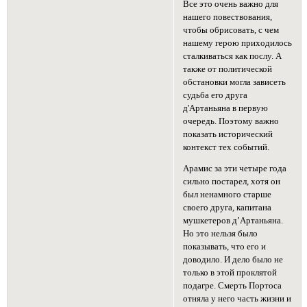
Все это очень важно для
нашего повествования,
чтобы обрисовать, с чем
нашему герою приходилось
сталкиваться как послу. А
также от политической
обстановки могла зависеть
судьба его друга
д'Артаньяна в первую
очередь. Поэтому важно
показать исторический
контекст тех событий.
Арамис за эти четыре года
сильно постарел, хотя он
был ненамного старше
своего друга, капитана
мушкетеров д’Артаньяна.
Но это нельзя было
показывать, что его и
доводило. И дело было не
только в этой проклятой
подагре. Смерть Портоса
отняла у него часть жизни и