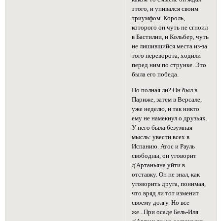
этого, и упивался своим
триумфом. Король,
которого он чуть не сгноил
в Бастилии, и Кольбер, чуть
не лишившийся места из-за
того переворота, ходили
перед ним по струнке. Это
была его победа.
Но полная ли? Он был в
Париже, затем в Версале,
уже неделю, и так никто
ему не намекнул о друзьях.
У него была безумная
мысль: увести всех в
Испанию. Атос и Рауль
свободны, он уговорит
д'Артаньяна уйти в
отставку. Он не знал, как
уговорить друга, понимая,
что вряд ли тот изменит
своему долгу. Но все
же...При осаде Бель-Иля