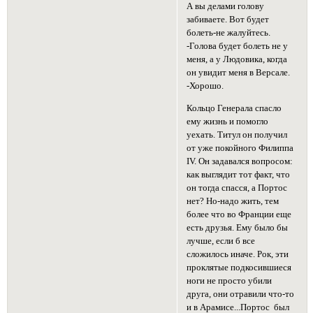
А вы делами голову
забиваете. Вот будет
болеть-не жалуйтесь.
-Голова будет болеть не у
меня, а у Людовика, когда
он увидит меня в Версале.
-Хорошо.
Кольцо Генерала спасло
ему жизнь и помогло
уехать. Титул он получил
от уже покойного Филиппа
IV. Он задавался вопросом:
как выглядит тот факт, что
он тогда спасся, а Портос
нет? Но-надо жить, тем
более что во Франции еще
есть друзья. Ему было бы
лучше, если б все
сложилось иначе. Рок, эти
проклятые подкосившиеся
ноги не просто убили
друга, они отравили что-то
и в Арамисе...Портос был