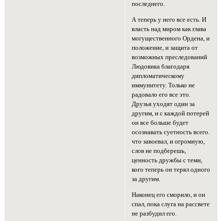
последнего.
А теперь у него все есть. И
власть над миром как глава
могущественного Ордена, и
положение, и защита от
возможных преследований
Людовика благодаря
дипломатическому
иммунитету. Только не
радовало его все это.
Друзья уходят один за
другим, и с каждой потерей
он все больше будет
осознавать суетность всего.
что завоевал, и огромную,
слов не подберешь,
ценность дружбы с теми,
кого теперь он терял одного
за другим.
Наконец его сморило, и он
спал, пока слуга на рассвете
не разбудил его.