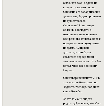
было, что сами ордена не
волнуют старого посла.
Они явно его задабривали и
делали вид, будто прошлого
не существовало.
-Удивлены? Они теперь
обязаны соблюдать в
отношении меня правила
бескровного этикета, хотя я
прекрасно знаю цену этим
посулам. Им нужен
договор, и они будут
стелиться передо мной и
заваливать лентами. Но я бы
хотел, чтоб все это носил
Портос.
Они говорили шепотом, и в
толпе их не было слышно.
-Идемте, господа, подошел
к ним Кольбер.
За столом они сидели
рядом: д'Артаньян, Кольбер