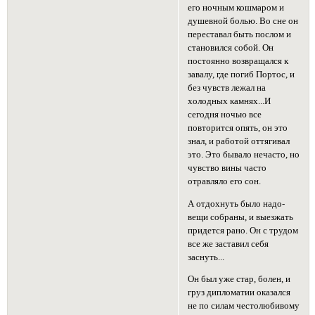
его ночным кошмаром и
душевной болью. Во сне он
переставал быть послом и
становился собой. Он
постоянно возвращался к
завалу, где погиб Портос, и
без чувств лежал на
холодных камнях...И
сегодня ночью все
повторится опять, он это
знал, и работой оттягивал
это. Это бывало нечасто, но
чувство вины часто
отравляло его сон.
А отдохнуть было надо-
вещи собраны, и выезжать
придется рано. Он с трудом
все же заставил себя
заснуть...
Он был уже стар, болен, и
груз дипломатии оказался
не по силам честолюбивому