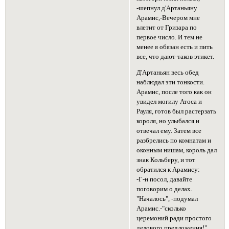
-шепнул д'Артаньяну
Арамис,-Вечером мне
влетит от Гризара по
первое число. И тем не
менее я обязан есть и пить
все, что дают-таков этикет.
Д'Артаньян весь обед
наблюдал эти тонкости.
Арамис, после того как он
увидел могилу Атоса и
Рауля, готов был растерзать
короля, но улыбался и
отвечал ему. Затем все
разбрелись по комнатам и
оконным нишам, король дал
знак Кольберу, и тот
обратился к Арамису:
-Г-н посол, давайте
поговорим о делах.
"Началось", -подумал
Арамис.-"сколько
церемоний ради простого
делового предложения!"