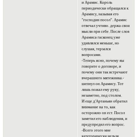
и Арамис. Король
периодически обращался к
Арамису, называя его
"господин посол". Арамис
отвечал учтиво. держа свои
мысли при себе. После слов
Арамиса гасконец уже
удивлялся меньше, но
слушая, терзался
вопросами.
-Теперь ясно, почему вы
говорите о договоре, и
почему они так встречают
вчерашнего мятежника.-
шепнул он Арамису. Тот
лишь пожал ему руку,
незаметно, под столом.
И еще д'Артаньян обратил
внимание на то, как
осторожно он ест. Посол
заметил его наблюдения, и
предупредил его вопрос.
-Всего этого мне
категорически нельзя,