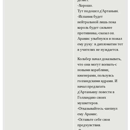
делает.
-Хорошо.
Тут подошел д'Артаньян.
-Испания будет
нейтральной лишь пока
король будет сильнее
противника,-сказал он.
Арамис улыбнулся и пожал
ему руку: в дипломатии тот
в учителях не нуждается.
Кольбер начал доказывать,
что они могут воевать-с
новыми кораблями,
иженерами, пользуясь
голландскими ядрами. И
начал предлагать
д'Артаньяну повести в
Голландию своих
мушкетеров.
-Отказывайтесь.-шепнул
ему Арамис.
-Оставьте себе свои
предчувствия.