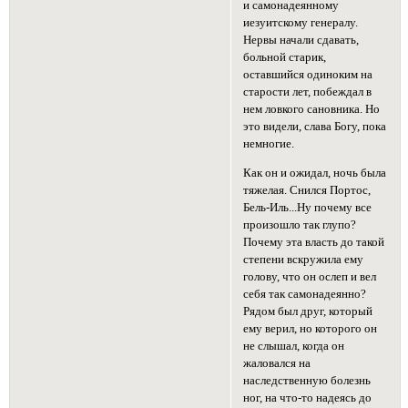
и самонадеянному
иезуитскому генералу.
Нервы начали сдавать,
больной старик,
оставшийся одиноким на
старости лет, побеждал в
нем ловкого сановника. Но
это видели, слава Богу, пока
немногие.
Как он и ожидал, ночь была
тяжелая. Снился Портос,
Бель-Иль...Ну почему все
произошло так глупо?
Почему эта власть до такой
степени вскружила ему
голову, что он ослеп и вел
себя так самонадеянно?
Рядом был друг, который
ему верил, но которого он
не слышал, когда он
жаловался на
наследственную болезнь
ног, на что-то надеясь до