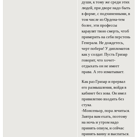
души, к тому же среди этих
людей, при дворе надо быть
в форме, с подчиненными, в
том числе из Ордена-тем
более, эти профессы
караулят твою смерть, чтоб
примерить на себя перстень
Генерала. Не дождетесь,
черт побери! У дипломатов
как у солдат. Пусть Гризар
говорит, что хочет-
отдыхать он не имеет
права. А это изматывает.
Как раз Гризар и прервал
его размышления, войдя в
кабинет без зова. Он имел
привилегию входить без
стука.
-Монсеньор, пора лечиться.
Завтра вам ехать, поэтому
на ночь и утром надо
принять опиум, и сейчас
принять ванну и выспаться.