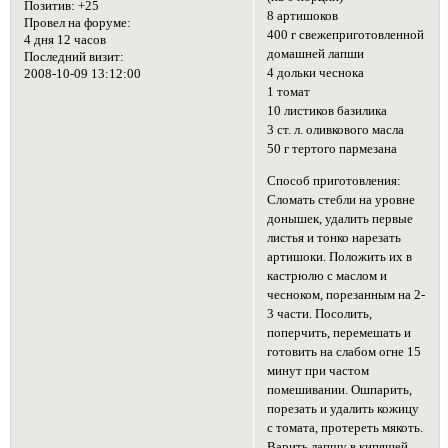
Позитив:
+25
8 артишоков
Провел на форуме:
400 г свежеприготовленной
4 дня 12 часов
домашней лапши
Последний визит:
4 дольки чеснока
2008-10-09 13:12:00
1 томат
10 листиков базилика
3 ст. л. оливкового масла
50 г тертого пармезана
Способ приготовления:
Сломать стебли на уровне
донышек, удалить первые
листья и тонко нарезать
артишоки. Положить их в
кастрюлю с маслом и
чесноком, порезанным на 2-
3 части. Посолить,
поперчить, перемешать и
готовить на слабом огне 15
минут при частом
помешивании. Ошпарить,
порезать и удалить кожицу
с томата, протереть мякоть.
Варить лапшу в кипящей