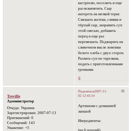
кастрюлю, посолить и еще
раз вскипятить. Сыр
натереть на мелкой терке.
Смешать желтки, сливки и
тёртый сыр, заправить суп
этой смесью, добавить
перец и еще раз
перемешать. Поджарить на
сливочном масле ломтики
белого хлеба с двух сторон.
Разлить суп по тарелкам,
подать с приготовленными
гренками.
0
32
Поделиться
2007-11-
02 12:45:14
Treville
Администратор
Артишоки с домашней
Откуда:
Украина
лапшой
Зарегистрирован
: 2007-07-13
Приглашений:
0
Ингредиенты:
Сообщений:
143
Уважение:
+5
(на 6 порций)