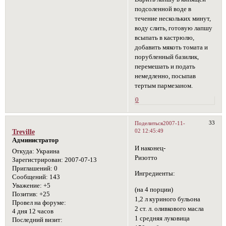
подсоленной воде в
течение нескольких минут,
воду слить, готовую лапшу
всыпать в кастрюлю,
добавить мякоть томата и
порубленный базилик,
перемешать и подать
немедленно, посыпав
тертым пармезаном.
0
33
Поделиться
2007-11-
02 12:45:49
Treville
Администратор
И наконец-
Откуда:
Украина
Ризотто
Зарегистрирован
: 2007-07-13
Приглашений:
0
Ингредиенты:
Сообщений:
143
Уважение:
+5
(на 4 порции)
Позитив:
+25
1,2 л куриного бульона
Провел на форуме:
2 ст. л. оливкового масла
4 дня 12 часов
1 средняя луковица
Последний визит: