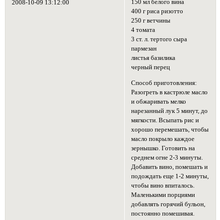
150 мл белого вина
2008-10-09 13:12:00
400 г риса ризотто
250 г ветчины
4 томата
3 ст. л. тертого сыра
пармезан
листья базилика
черный перец
Способ приготовления:
Разогреть в кастрюле масло
и обжаривать мелко
нарезанный лук 5 минут, до
мягкости. Всыпать рис и
хорошо перемешать, чтобы
масло покрыло каждое
зернышко. Готовить на
среднем огне 2-3 минуты.
Добавить вино, помешать и
подождать еще 1-2 минуты,
чтобы вино впиталось.
Маленькими порциями
добавлять горячий бульон,
постоянно помешивая.