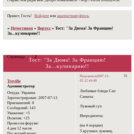
старые.Мы рады вам! Добро пожаловать! - http://eretik.forum24.ru/
Привет, Гость!
Войдите
или
зарегистрируйтесь
.
»
Нечестивец
»
Вертел
»
Тост: "За Дюма! За Францию!
За...кулинарию!!
Страница:
«
1
2
Тост: "За Дюма! За Францию!
За...кулинарию!!
31
Поделиться
2007-11-
02 12:44:48
Treville
Администратор
Любимые блюда Сан
Откуда:
Украина
Саныча:
Зарегистрирован
: 2007-07-13
Приглашений:
0
Луковый суп
Сообщений:
143
Уважение:
+5
Ингредиенты:
Позитив:
+25
Провел на форуме:
(на 4 порции)
4 дня 12 часов
5 крупных луковиц
Последний визит: