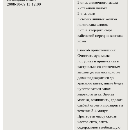
2 ст. л. сливочного масла
2008-10-09 13:12:00
7 стаканов молока
2 ч. л. соли
3 сырых яичных желтка
полстакана сливок
3 ст. л. твердого сыра
кайенский перец на кончике
ножа
Способ приготовления:
Очистить лук, мелко
порубить и припустить в
кастрюльке со сливочным
маслом до мягкости, но не
давая поджариться до
красного цвета, иначе будет
чувствоваться запах
жареного лука. Залить
молоко, вскипятить, сделать
слабый огонь и проварить в
течение 3-4 минут.
Протереть массу сквозь
частое сито, слить
содержимое в небольшую